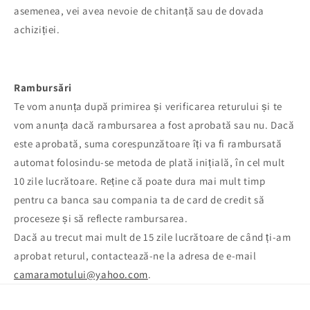
asemenea, vei avea nevoie de chitanță sau de dovada
achiziției.
Rambursări
Te vom anunța după primirea și verificarea returului și te
vom anunța dacă rambursarea a fost aprobată sau nu. Dacă
este aprobată, suma corespunzătoare îți va fi rambursată
automat folosindu-se metoda de plată inițială, în cel mult
10 zile lucrătoare. Reține că poate dura mai mult timp
pentru ca banca sau compania ta de card de credit să
proceseze și să reflecte rambursarea.
Dacă au trecut mai mult de 15 zile lucrătoare de când ți-am
aprobat returul, contactează-ne la adresa de e-mail
camaramotului@yahoo.com
.