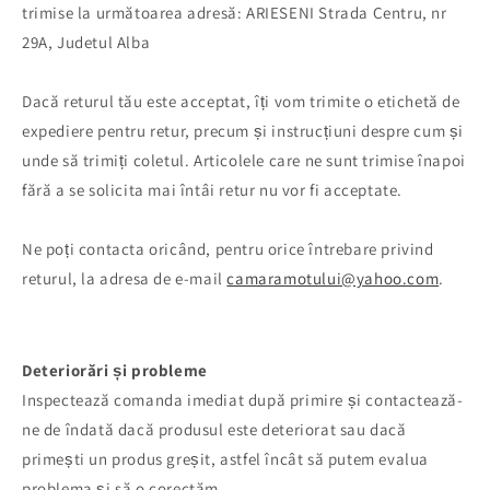
trimise la următoarea adresă:
ARIESENI Strada Centru, nr
29A, Judetul Alba
Dacă returul tău este acceptat, îți vom trimite o etichetă de
expediere pentru retur, precum și instrucțiuni despre cum și
unde să trimiți coletul. Articolele care ne sunt trimise înapoi
fără a se solicita mai întâi retur nu vor fi acceptate.
Ne poți contacta oricând, pentru orice întrebare privind
returul, la adresa de e-mail
camaramotului@yahoo.com
.
Deteriorări și probleme
Inspectează comanda imediat după primire și contactează-
ne de îndată dacă produsul este deteriorat sau dacă
primești un produs greșit, astfel încât să putem evalua
problema și să o corectăm.