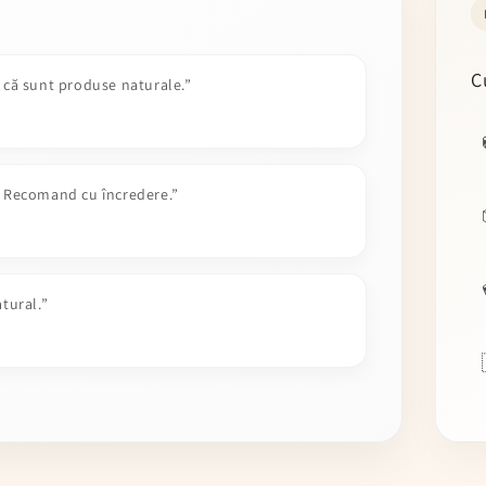
C
e că sunt produse naturale.”
ă. Recomand cu încredere.”
atural.”