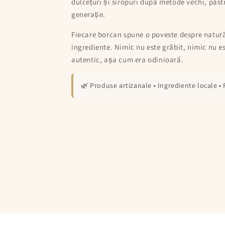
dulcețuri și siropuri după metode vechi, păst
generație.
Fiecare borcan spune o poveste despre natură
ingrediente. Nimic nu este grăbit, nimic nu es
autentic, așa cum era odinioară.
🌿 Produse artizanale • Ingrediente locale • F