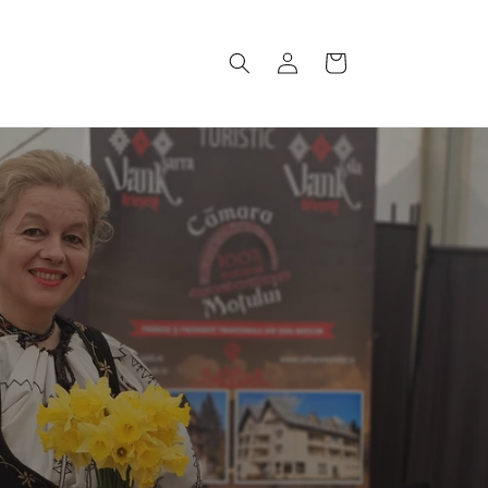
Conectați-
Coș
vă