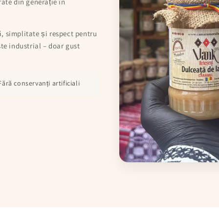
rate din generație în
, simplitate și respect pentru
te industrial – doar gust
ără conservanți artificiali