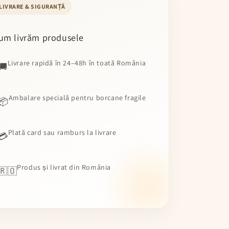
LIVRARE & SIGURANȚĂ
um livrăm produsele
Livrare rapidă în 24–48h în toată România
🚚
Ambalare specială pentru borcane fragile
📦
Plată card sau ramburs la livrare
💳
Produs și livrat din România
🇷🇴