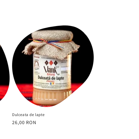
Dulceata de lapte
Preț
26,00 RON
obișnuit