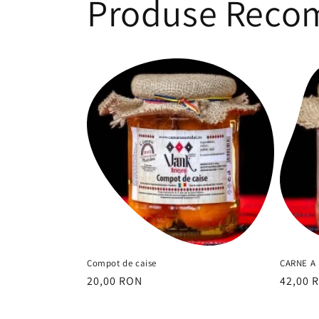
Produse Reco
Compot de caise
CARNE A 
Preț
20,00 RON
Preț
42,00 
obișnuit
obișnu