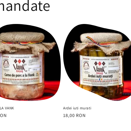
mandate
LA VANK
Ardei iuti murati
RON
Preț
18,00 RON
it
obișnuit