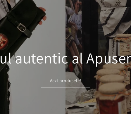
ul autentic al Apusen
Vezi produsele!