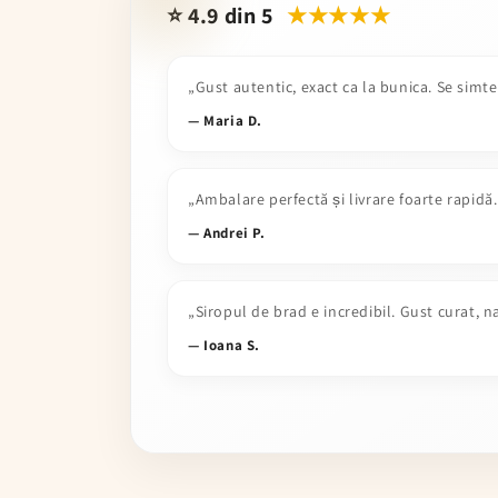
⭐ 4.9 din 5
★★★★★
„Gust autentic, exact ca la bunica. Se simt
— Maria D.
„Ambalare perfectă și livrare foarte rapid
— Andrei P.
„Siropul de brad e incredibil. Gust curat, n
— Ioana S.