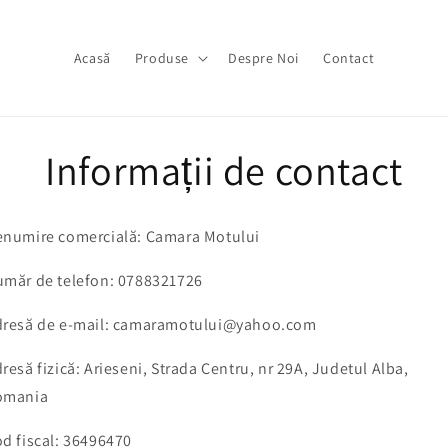
Acasă
Produse
Despre Noi
Contact
Informații de contact
numire comercială: Camara Motului
măr de telefon:
0788321726
resă de e-mail:
camaramotului@yahoo.com
resă fizică:
Arieseni, Strada Centru, nr 29A, Judetul Alba,
omania
d fiscal:
36496470