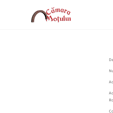
Salt la
conținut
De
Nu
Ad
Ad
R
Co